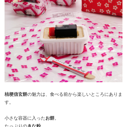
桔梗信玄餅
の魅力は、食べる前から楽しいところにありま
す。
小さな容器に入った
お餅
。
たっぷりの
きな粉
。