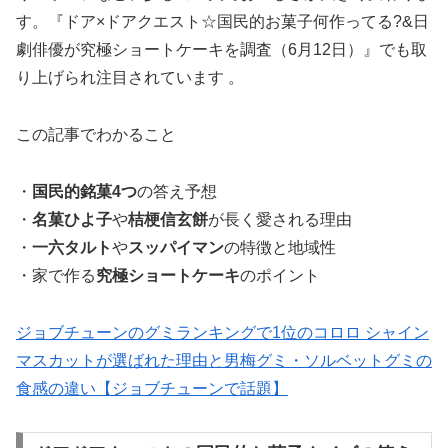
す。『ドア×ドアクエスト☆国民的お菓子何作ってる?&日
劇俳優が究極ショートケーキを調査（6月12日）』でも取
り上げられ注目されています 。
この記事でわかること
・
国民的銘菓4つ
の答え予想
・
名菓ひよ子
や
桔梗信玄餅
が長く愛される理由
・
一六タルト
や
スッパイマン
の特徴と地域性
・家で作る
究極ショートケーキ
のポイント
ジョブチューンのグミランキングで1位のコロロ シャイン
マスカットが選ばれた理由と男梅グミ・ソルベットグミの
食感の違い【ジョブチューンで話題】