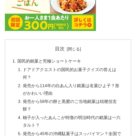
目次
国民的銘菓と究極ショートケーキ
ドアドアクエストの国民的お菓子クイズの答えは
何？
発売から114年の白あん入り銘菓は名菓ひよ子？形
がかわいい理由
発売から58年の餅と黒蜜のご当地銘菓は桔梗信玄
餅？
柚子が入ったあんこが特徴の明治時代の銘菓は一六
タルト？
発売から45年の沖縄駄菓子はスッパイマン？全国で