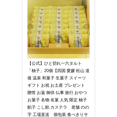
【公式】ひと切れ一六タルト
「柚子」20個【四国 愛媛 松山 道
後 温泉 和菓子 生菓子 スイーツ 
ギフト お祝 お土産 プレゼント 
贈答 お返 御供 仏事 旅行 おやつ 
お菓子 名物 名菓 人気 限定 柚子 
餡子 こし餡 カステラ　老舗 のの
字 工場直送　個包装 食べきりサ