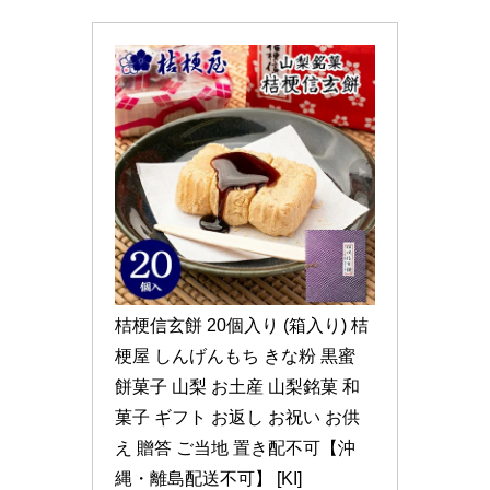
桔梗信玄餅 20個入り (箱入り) 桔
梗屋 しんげんもち きな粉 黒蜜 
餅菓子 山梨 お土産 山梨銘菓 和
菓子 ギフト お返し お祝い お供
え 贈答 ご当地 置き配不可【沖
縄・離島配送不可】 [KI]