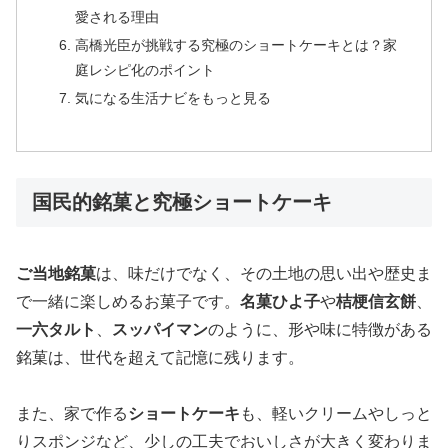
愛される理由
高橋光臣が挑戦する究極のショートケーキとは？家
庭レシピ化のポイント
気になる生活ナビをもっと見る
国民的銘菓と究極ショートケーキ
ご当地銘菓
は、味だけでなく、その土地の思い出や歴史ま
で一緒に楽しめるお菓子です。
名菓ひよ子
や
桔梗信玄餅
、
一六タルト
、
スッパイマン
のように、形や味に特徴がある
銘菓は、世代を超えて記憶に残ります。
また、家で作る
ショートケーキ
も、軽いクリームやしっと
りスポンジなど、少しの工夫でおいしさが大きく変わりま