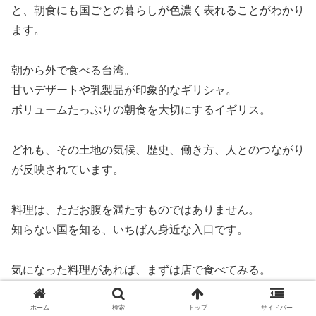
と、朝食にも国ごとの暮らしが色濃く表れることがわかり
ます。
朝から外で食べる台湾。
甘いデザートや乳製品が印象的なギリシャ。
ボリュームたっぷりの朝食を大切にするイギリス。
どれも、その土地の気候、歴史、働き方、人とのつながり
が反映されています。
料理は、ただお腹を満たすものではありません。
知らない国を知る、いちばん身近な入口です。
気になった料理があれば、まずは店で食べてみる。
家で少しだけまねしてみる。
それだけでも、世界の見え方が少し変わります。
ホーム
検索
トップ
サイドバー