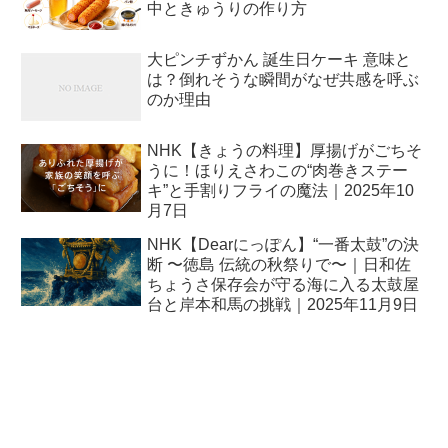
中ときゅうりの作り方
大ピンチずかん 誕生日ケーキ 意味と
は？倒れそうな瞬間がなぜ共感を呼ぶ
のか理由
NHK【きょうの料理】厚揚げがごちそ
うに！ほりえさわこの“肉巻きステー
キ”と手割りフライの魔法｜2025年10
月7日
NHK【Dearにっぽん】“一番太鼓”の決
断 〜徳島 伝統の秋祭りで〜｜日和佐
ちょうさ保存会が守る海に入る太鼓屋
台と岸本和馬の挑戦｜2025年11月9日