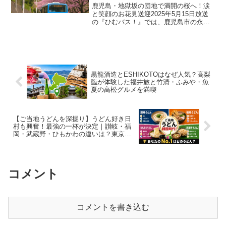
放送
鹿児島・地獄坂の団地で満開の桜へ！涙
と笑顔のお花見送迎2025年5月15日放送
の『ひむバス！』では、鹿児島市の永吉
団地が舞台となりました。運転手を務め
る日村勇紀さんが、住民の願いを叶える
ため、満開の桜を目指してお花見送迎に
挑戦。地獄坂と呼ば...
黒龍酒造とESHIKOTOはなぜ人気？高梨
臨が体験した福井旅と竹清・ふみや・魚
夏の高松グルメを満喫
【ご当地うどんを深掘り】うどん好き日
村も興奮！最強の一杯が決定｜讃岐・福
岡・武蔵野・ひもかわの違いは？東京で
人気店が急増する理由【サクサクヒムヒ
ムで話題】
コメント
コメントを書き込む