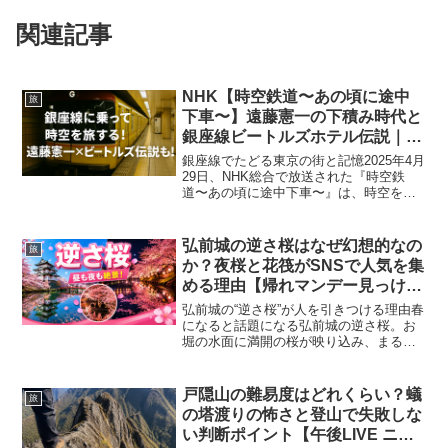
関連記事
NHK【時空鉄道〜あの頃に途中
旅
下車〜】遠藤憲一の下積み時代と
銀座線ビートルズホテル伝説｜
2025年4月29日放送
銀座線でたどる東京の街と記憶2025年4月
29日、NHK総合で放送された『時空鉄
道〜あの頃に途中下車〜』は、時空を越
えて東京の街を旅する人気番組。今回取
り上げられたのは、東洋初の地下鉄であ
り、日本初の本格的地下鉄でもある「銀
弘前城の逆さ桜はなぜ幻想的なの
旅
座線」です。浅草...
か？夜桜と花筏がSNSで人気を集
める理由【帰れマンデー見っけ
隊!!で話題】
弘前城の“逆さ桜”が人を引きつける理由春
になると話題になる弘前城の逆さ桜。お
堀の水面に満開の桜が映り込み、まるで
鏡のような景色が広がります。昼は青空
と桜の華やかさ、夜はライトアップによ
る幻想的な世界へと変わり、その違いを
戸隠山の難易度はどれくらい？蟻
旅
楽しみに訪れる人も少...
の塔渡りの怖さと登山で失敗しな
い判断ポイント【午後LIVE ニュ