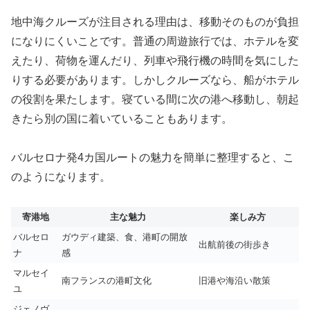
地中海クルーズが注目される理由は、移動そのものが負担
になりにくいことです。普通の周遊旅行では、ホテルを変
えたり、荷物を運んだり、列車や飛行機の時間を気にした
りする必要があります。しかしクルーズなら、船がホテル
の役割を果たします。寝ている間に次の港へ移動し、朝起
きたら別の国に着いていることもあります。
バルセロナ発4カ国ルートの魅力を簡単に整理すると、こ
のようになります。
寄港地
主な魅力
楽しみ方
バルセロ
ガウディ建築、食、港町の開放
出航前後の街歩き
ナ
感
マルセイ
南フランスの港町文化
旧港や海沿い散策
ユ
ジェノヴ