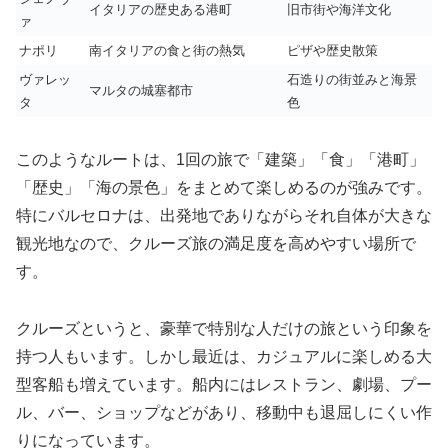
イタリアの歴史ある港町
旧市街や海洋文化
ァ
ナポリ
南イタリアの食と街の熱気
ピザや歴史散策
ヴァレッ
石造りの街並みと海景
マルタの城塞都市
タ
色
このようなルートは、1回の旅で「建築」「食」「港町」
「歴史」「海の景色」をまとめて楽しめるのが強みです。
特にバルセロナは、出発地でありながらそれ自体が大きな
観光地なので、クルーズ旅の満足度を高めやすい場所で
す。
クルーズというと、豪華で特別な人だけの旅という印象を
持つ人もいます。しかし最近は、カジュアルに楽しめる大
型客船も増えています。船内にはレストラン、劇場、プー
ル、バー、ショップなどがあり、移動中も退屈しにくい作
りになっています。