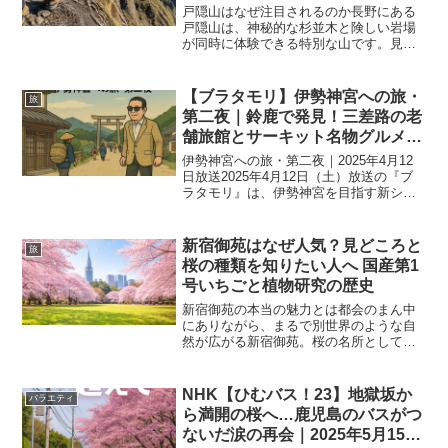
ースーン】★
戸隠山はなぜ注目されるのか長野にある
戸隠山は、神秘的な杉並木と険しい岩場
が同時に体験できる特別な山です。見た
目の美しさとは裏腹に、危険なポイント
も多く、「本当に登れるのか」と気にな
る人が増えています。『午後LIVE ニュー
【ブラタモリ】伊勢神宮への旅・
旅
スーン（2026年...
第二夜｜鈴鹿で発見！三差路の老
舗旅館とサーキット名物グルメ
「とんてき」2025年4月12日放送
伊勢神宮への旅・第二夜｜2025年4月12
日放送2025年4月12日（土）放送の『ブ
ラタモリ』は、伊勢神宮を目指す新シリ
ーズの第二夜として、三重県鈴鹿市を舞
台に展開されます。江戸時代に大ブーム
となった「お伊勢参り」の面影をたどり
新宿御苑はなぜ人気？見どころと
旅
ながら、宿場...
桜の種類を知りたい人へ 国産第1
号いちごと植物研究の歴史
新宿御苑の本当の魅力とは都会のまん中
にありながら、まるで別世界のような自
然が広がる新宿御苑。桜の名所として知
られていますが、その魅力は見た目の美
しさだけではありません。ここには、日
本の植物研究や農業の歴史、そして絶滅
NHK【ひむバス！23】地獄坂か
バラエティ
危惧植物を守る大切な役割...
ら満開の桜へ…鹿児島のバスがつ
ないだ涙の再会｜2025年5月15日