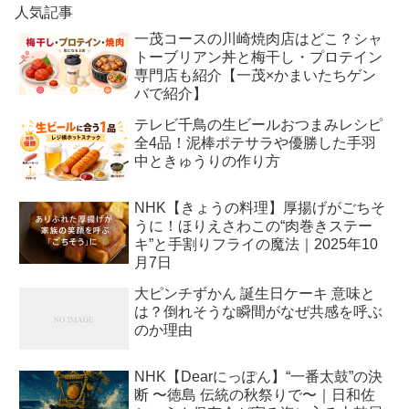
人気記事
一茂コースの川崎焼肉店はどこ？シャ
トーブリアン丼と梅干し・プロテイン
専門店も紹介【一茂×かまいたちゲン
バで紹介】
テレビ千鳥の生ビールおつまみレシピ
全4品！泥棒ポテサラや優勝した手羽
中ときゅうりの作り方
NHK【きょうの料理】厚揚げがごちそ
うに！ほりえさわこの“肉巻きステー
キ”と手割りフライの魔法｜2025年10
月7日
大ピンチずかん 誕生日ケーキ 意味と
は？倒れそうな瞬間がなぜ共感を呼ぶ
のか理由
NHK【Dearにっぽん】“一番太鼓”の決
断 〜徳島 伝統の秋祭りで〜｜日和佐