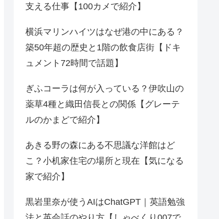
支える仕事【100カメで紹介】
横浜マリンハイツはなぜ港の中にある？
築50年超の歴史と1階の飲食店街【ドキ
ュメント72時間で話題】
ぎふコーラは何が入っている？伊吹山の
薬草4種と織田信長との関係【グレーテ
ルのかまどで紹介】
あきる野の森にある不思議な洋館はど
こ？小机家住宅の場所と現在【気になる
家で紹介】
黒岩里奈が使うAIはChatGPT｜英語勉強
法と英会話のやり方【しゃべくり007で