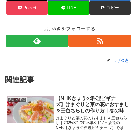
Pocket
LINE
コピー
しげゆきをフォローする
しげゆき
関連記事
【NHKきょうの料理ビギナー
きょうの料理
ズ】はまぐりと菜の花のおすまし
＆三色ちらしの作り方｜春の味覚
を楽しむ簡単レシピ（2025/3/17
はまぐりと菜の花のおすまし＆三色ちら
放送）
し｜2025/3/172025年3月17日放送の
NHK【きょうの料理ビギナーズ】では、
春の食材を使った2品が紹介されました。