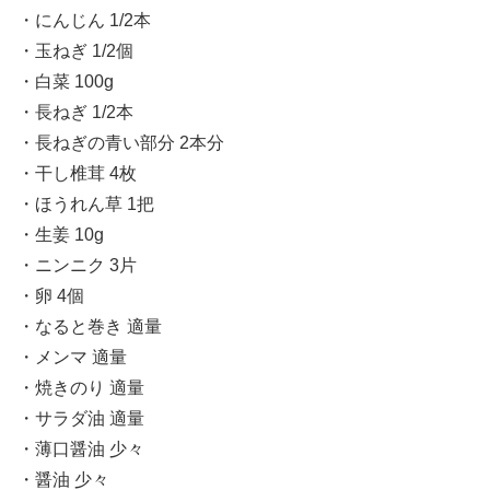
・にんじん 1/2本
・玉ねぎ 1/2個
・白菜 100g
・長ねぎ 1/2本
・長ねぎの青い部分 2本分
・干し椎茸 4枚
・ほうれん草 1把
・生姜 10g
・ニンニク 3片
・卵 4個
・なると巻き 適量
・メンマ 適量
・焼きのり 適量
・サラダ油 適量
・薄口醤油 少々
・醤油 少々