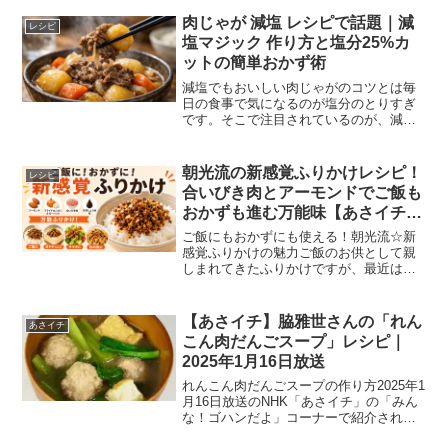
「はまぐりと菜の花のおすまし」は、は
まぐりのうまみを存分に引き出した上品
肉じゃが 減塩 レシピで話題｜減
レシピ
なお吸い...
塩マジック 作り方と塩分25%カ
ットの簡単おかず術
減塩でもおいしい肉じゃがのコツとは毎
日の食事で気になるのが塩分のとりすぎ
です。そこで注目されているのが、減塩
でもしっかりおいしく作れる肉じゃがの
工夫です。『5分であさイチ 肉じゃが
の“減塩マジック”』（2026年4月5日）で
朝光流の新感覚ふりかけレシピ！
レシピ
も取り上げられ注...
合いびき肉とアーモンドでご飯も
おかずも進む万能味【あさイチで
紹介】
ご飯にもおかずにも使える！朝光流☆新
感覚ふりかけの魅力ご飯のお供として親
しまれてきたふりかけですが、最近は料
理の味付けやトッピングにも使える万能
ふりかけが注目を集めています。肉のう
まみ、ナッツの食感、香ばしい香りを組
【あさイチ】脇雅世さんの「れん
あさイチ
み合わせることで、ご飯だ...
こん肉だんごスープ」レシピ｜
2025年1月16日放送
れんこん肉だんごスープの作り方2025年1
月16日放送のNHK「あさイチ」の「みん
な！ゴハンだよ」コーナーで紹介された
「れんこん肉だんごスープ」のレシピを