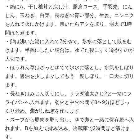
・鍋にA、干し椎茸と戻し汁、豚肩ロース、手羽先、にん
じん、玉ねぎ、白菜、長ねぎの青い部分、生姜、ニンニク
を入れて火にかけます。沸いたらアクを取り、弱火で1時
間ほど煮ます。
・卵は沸いた湯に入れて7分ゆで、氷水に落として殻をむ
きます。半熟にしたい場合は、ゆでた後にすぐ冷やすのが
大切です。
・ほうれん草はさっとゆでて氷水に落とし、水気をしぼり
ます。醤油を少しまぶしてもう一度しぼり、一口大に切り
ます。
・長ねぎはみじん切りにし、サラダ油大さじ2と一緒にフ
ライパンへ入れます。弱火と中火の間で8〜9分ほどじっ
くり炒め、
焦がしねぎ
を作ります。
・スープから豚肉を取り出し、ゆで卵と一緒に保存袋へ入
れます。Bを加えて揉み込み、冷蔵庫で2時間ほど漬けま
す。