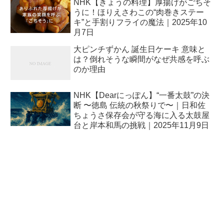
NHK【きょうの料理】厚揚げがごちそ
うに！ほりえさわこの“肉巻きステー
キ”と手割りフライの魔法｜2025年10
月7日
大ピンチずかん 誕生日ケーキ 意味と
は？倒れそうな瞬間がなぜ共感を呼ぶ
のか理由
NHK【Dearにっぽん】“一番太鼓”の決
断 〜徳島 伝統の秋祭りで〜｜日和佐
ちょうさ保存会が守る海に入る太鼓屋
台と岸本和馬の挑戦｜2025年11月9日