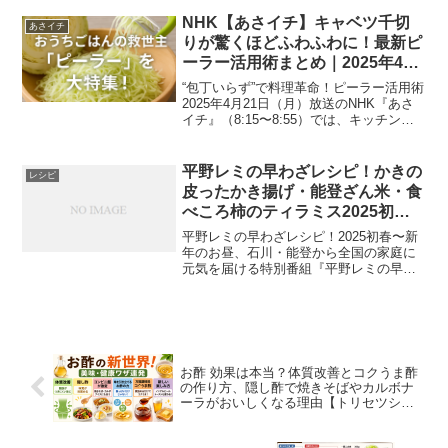
ご紹介します。この料理は、れんこんを
使った肉だんごが特徴で、シャキシャキ
NHK【あさイチ】キャベツ千切
あさイチ
とした食感が楽...
りが驚くほどふわふわに！最新ピ
ーラー活用術まとめ｜2025年4月
21日放送
“包丁いらず”で料理革命！ピーラー活用術
2025年4月21日（月）放送のNHK『あさ
イチ』（8:15〜8:55）では、キッチンの
救世主「ピーラー」を大特集。いつも
の“皮むき”の域を超えて、野菜の千切り、
肉のスライス、シャーベット作りまでこ
平野レミの早わざレシピ！かきの
レシピ
な...
皮ったかき揚げ・能登ざん米・食
べころ柿のティラミス2025初
春〜能登の食材
平野レミの早わざレシピ！2025初春〜新
年のお昼、石川・能登から全国の家庭に
元気を届ける特別番組『平野レミの早わ
ざレシピ！2025初春〜出張レシピin能
登〜』が放送されました！料理愛好家・
平野レミさんが、食材の宝庫・能登を訪
れ、地元の生産者...
お酢 効果は本当？体質改善とコクうま酢
の作り方、隠し酢で焼きそばやカルボナ
ーラがおいしくなる理由【トリセツショ
ーで紹介】