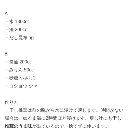
A
・水 1300cc
・酒 200cc
・だし昆布 5g
B
・醤油 200cc
・みりん 50cc
・砂糖 小さじ2
・コショウ 少々
作り方
・干し椎茸は前の晩から水に浸けて戻します。時間がない
場合は、ぬるま湯に2時間ほど浸けます。戻し汁にも
干し
椎茸のうま味
が出ているので、捨てずに使います。