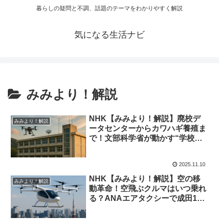
暮らしの疑問と不調、話題のテーマをわかりやすく解説
気になる生活ナビ
みみより！解説
NHK【みみより！解説】廃校デ
みみより！解説
ータセンターからカワハギ養殖ま
で！文部科学省が動かす“学校再
生”の最前線｜2025年11月10日
2025.11.10
NHK【みみより！解説】空の移
みみより！解説
動革命！空飛ぶクルマはいつ乗れ
る？ANAエアタクシーで成田15
分×大阪ベイエリア観光
×SkyDrive大阪城遊覧｜2025年