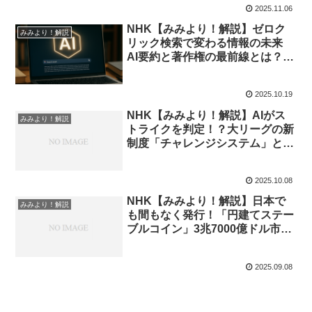
2025.11.06
11月6日
NHK【みみより！解説】ゼロク
みみより！解説
リック検索で変わる情報の未来
AI要約と著作権の最前線とは？｜
2025年10月20日
2025.10.19
NHK【みみより！解説】AIがス
みみより！解説
トライクを判定！？大リーグの新
制度「チャレンジシステム」と
ABSの仕組みを徹底解説｜2025
年10月8日
2025.10.08
NHK【みみより！解説】日本で
みみより！解説
も間もなく発行！「円建てステー
ブルコイン」3兆7000億ドル市場
の未来｜2025年9月8日放送
2025.09.08