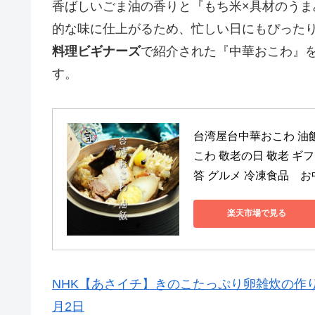
香ばしいごま油の香りと『もち米×具材のう
的な味に仕上がるため、忙しい日にもぴったりで
料理ビギナーズ
で紹介された『中華おこわ』
す。
台湾屋台中華おこわ 油飯
こわ 敬老の日 敬老 ギフ
答 グルメ 冷凍食品　お
楽天市場で見る
NHK【あさイチ】きのこたっぷり卵雑炊の作り方
月2日