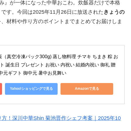
まみ』が一体になった中華おこわ。炊飯器だけで本格
す。今回は2025年11月26日に放送された
きょうの
を、材料や作り方のポイントまでまとめてお届けしま
（真空冷凍パック300g) 蒸し物料理 チマキ ちまき 粽 お
ト 誕生日 プレゼント お祝い 内祝い 結婚内祝い 御礼 贈
中元ギフト 御中元 暑中お見舞い
Yahoo!ショッピングで見る
Amazonで見る
！深川中華Shin 菊池晋作シェフ考案｜2025年10