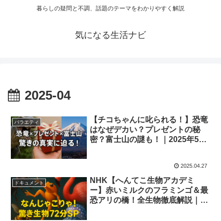
暮らしの疑問と不調、話題のテーマをわかりやすく解説
気になる生活ナビ
2025-04
【チコちゃんに叱られる！】恐竜
バラエティ
はなぜデカい？プレゼントの秘
密？富士山の謎も！｜2025年5月
2日放送
2025.04.27
NHK【へんてこ生物アカデミ
ドキュメント
ー】赤いミルクのフラミンゴ＆最
恐アリの橋！全生物徹底解説｜
2025年4月29日放送