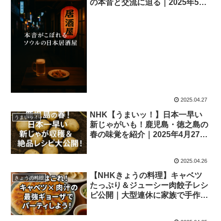
の本音と交流に迫る｜2025年5月
1日放送
2025.04.27
NHK【うまいッ！】日本一早い
うまいッ！
新じゃがいも！鹿児島・徳之島の
春の味覚を紹介｜2025年4月27日
放送
2025.04.26
【NHKきょうの料理】キャベツ
きょうの料理
たっぷり＆ジューシー肉餃子レシ
ピ公開｜大型連休に家族で手作り
｜2025年4月28日