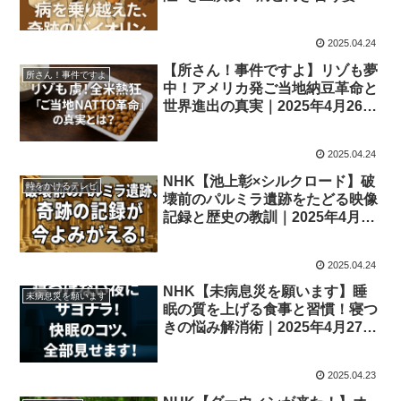
2025年4月25日放送
2025.04.24
【所さん！事件ですよ】リゾも夢
所さん！事件ですよ
中！アメリカ発ご当地納豆革命と
世界進出の真実｜2025年4月26日
放送
2025.04.24
NHK【池上彰×シルクロード】破
時をかけるテレビ
壊前のパルミラ遺跡をたどる映像
記録と歴史の教訓｜2025年4月25
日放送
2025.04.24
NHK【未病息災を願います】睡
未病息災を願います
眠の質を上げる食事と習慣！寝つ
きの悩み解消術｜2025年4月27日
放送
2025.04.23