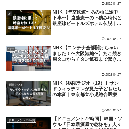
2025.04.27
NHK【時空鉄道〜あの頃に途中
旅
下車〜】遠藤憲一の下積み時代と
銀座線ビートルズホテル伝説｜
2025年4月29日放送
2025.04.27
NHK【コンテナ全部開けちゃい
情報
ました！〜大阪港編〜】たこ焼き
用タコからチタン鉱石まで驚きの
中身を大公開｜2025年4月29日放
送
2025.04.27
NHK【病院ラジオ（19）】サン
病院ラジオ
ドウィッチマンが見た子どもたち
の本音｜東京都立小児総合医療セ
ンター｜2025年4月29日放送
2025.04.27
【ドキュメント72時間】韓国・ソ
ドキュメント72時間
ウル「日本居酒屋で乾杯を」人々